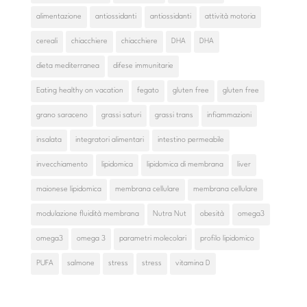
alimentazione
antiossidanti
antiossidanti
attività motoria
cereali
chiacchiere
chiacchiere
DHA
DHA
dieta mediterranea
difese immunitarie
Eating healthy on vacation
fegato
gluten free
gluten free
grano saraceno
grassi saturi
grassi trans
infiammazioni
insalata
integratori alimentari
intestino permeabile
invecchiamento
lipidomica
lipidomica di membrana
liver
maionese lipidomica
membrana cellulare
membrana cellulare
modulazione fluidità membrana
Nutra Nut
obesità
omega3
omega3
omega 3
parametri molecolari
profilo lipidomico
PUFA
salmone
stress
stress
vitamina D