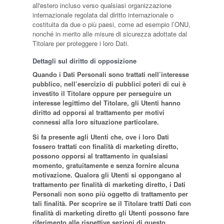
all'estero incluso verso qualsiasi organizzazione
internazionale regolata dal diritto internazionale o
costituita da due o più paesi, come ad esempio l’ONU,
nonché in merito alle misure di sicurezza adottate dal
Titolare per proteggere i loro Dati.
Dettagli sul diritto di opposizione
Quando i Dati Personali sono trattati nell’interesse
pubblico, nell’esercizio di pubblici poteri di cui è
investito il Titolare oppure per perseguire un
interesse legittimo del Titolare, gli Utenti hanno
diritto ad opporsi al trattamento per motivi
connessi alla loro situazione particolare.
Si fa presente agli Utenti che, ove i loro Dati
fossero trattati con finalità di marketing diretto,
possono opporsi al trattamento in qualsiasi
momento, gratuitamente e senza fornire alcuna
motivazione. Qualora gli Utenti si oppongano al
trattamento per finalità di marketing diretto, i Dati
Personali non sono più oggetto di trattamento per
tali finalità. Per scoprire se il Titolare tratti Dati con
finalità di marketing diretto gli Utenti possono fare
riferimento alle rispettive sezioni di questo