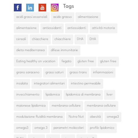
Tags
acidi grassi essenziali
acido grasso
alimentazione
alimentazione
antiossidanti
antiossidanti
attività motoria
cereali
chiacchiere
chiacchiere
DHA
DHA
dieta mediterranea
difese immunitarie
Eating healthy on vacation
fegato
gluten free
gluten free
grano saraceno
grassi saturi
grassi trans
infiammazioni
insalata
integratori alimentari
intestino permeabile
invecchiamento
lipidomica
lipidomica di membrana
liver
maionese lipidomica
membrana cellulare
membrana cellulare
modulazione fluidità membrana
Nutra Nut
obesità
omega3
omega3
omega 3
parametri molecolari
profilo lipidomico