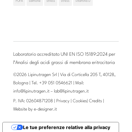
PUFA
salmone
stress
stress
vitamina D
Laboratorio accreditato UNI EN ISO 15189:2024 per
l’Analisi degli acidi grassi di membrana eritrocitaria
©2026 Lipinutragen Srl | Via di Corticella 205 T, 40128,
Bologna | Tel. +39 051 0546621 | Mail:
info@lipinutragen.it
–
lab@lipinutragen.it
P. IVA: 02604871208 |
Privacy
|
Cookies
|
Credits
|
Website by
e-designer.it
Le tue preferenze relative alla privacy