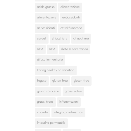
acido grasso
alimentazione
alimentazione
antiossidanti
antiossidanti
attività motoria
cereali
chiacchiere
chiacchiere
DHA
DHA
dieta mediterranea
difese immunitarie
Eating healthy on vacation
fegato
gluten free
gluten free
grano saraceno
grassi saturi
grassi trans
infiammazioni
insalata
integratori alimentari
intestino permeabile