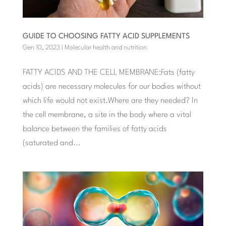
GUIDE TO CHOOSING FATTY ACID SUPPLEMENTS
Gen 10, 2023
|
Molecular health and nutrition
FATTY ACIDS AND THE CELL MEMBRANE:Fats (fatty
acids) are necessary molecules for our bodies without
which life would not exist.Where are they needed? In
the cell membrane, a site in the body where a vital
balance between the families of fatty acids
(saturated and...