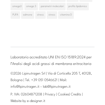
omega3
omega 3
parametri molecolari
profilo lipidomico
PUFA
salmone
stress
stress
vitamina D
Laboratorio accreditato UNI EN ISO 15189:2024 per
l’Analisi degli acidi grassi di membrana eritrocitaria
©2026 Lipinutragen Srl | Via di Corticella 205 T, 40128,
Bologna | Tel. +39 051 0546621 | Mail:
info@lipinutragen.it
–
lab@lipinutragen.it
P. IVA: 02604871208 |
Privacy
|
Cookies
|
Credits
|
Website by
e-designer.it