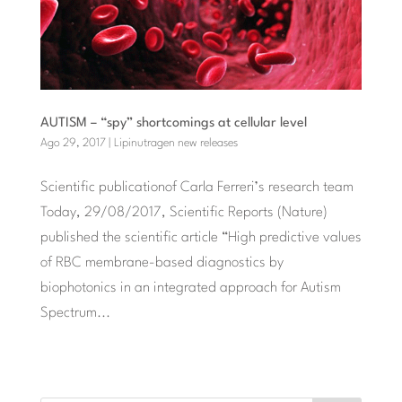
AUTISM – “spy” shortcomings at cellular level
Ago 29, 2017
|
Lipinutragen new releases
Scientific publicationof Carla Ferreri’s research team
Today, 29/08/2017, Scientific Reports (Nature)
published the scientific article “High predictive values
of RBC membrane-based diagnostics by
biophotonics in an integrated approach for Autism
Spectrum...