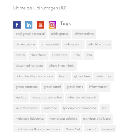
Ultime da Lipinutragen
(10)
Tags
acidi grassi essenziali
acido grasso
alimentazione
alimentazione
antiossidanti
antiossidanti
attività motoria
cereali
chiacchiere
chiacchiere
DHA
DHA
dieta mediterranea
difese immunitarie
Eating healthy on vacation
fegato
gluten free
gluten free
grano saraceno
grassi saturi
grassi trans
infiammazioni
insalata
integratori alimentari
intestino permeabile
invecchiamento
lipidomica
lipidomica di membrana
liver
maionese lipidomica
membrana cellulare
membrana cellulare
modulazione fluidità membrana
Nutra Nut
obesità
omega3