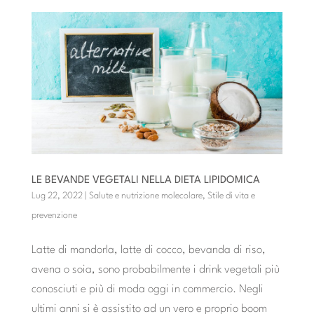
LE BEVANDE VEGETALI NELLA DIETA LIPIDOMICA
Lug 22, 2022
|
Salute e nutrizione molecolare
,
Stile di vita e
prevenzione
Latte di mandorla, latte di cocco, bevanda di riso,
avena o soia, sono probabilmente i drink vegetali più
conosciuti e più di moda oggi in commercio. Negli
ultimi anni si è assistito ad un vero e proprio boom