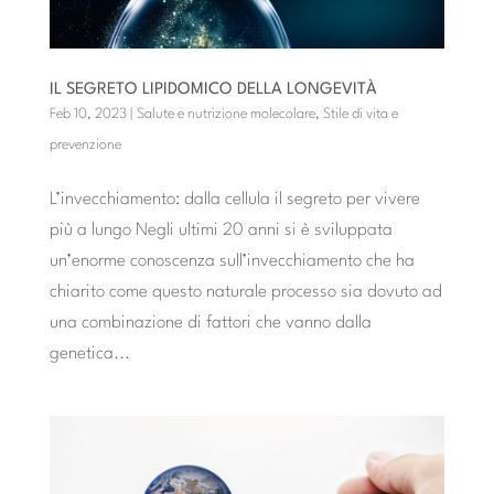
IL SEGRETO LIPIDOMICO DELLA LONGEVITÀ
Feb 10, 2023
|
Salute e nutrizione molecolare
,
Stile di vita e
prevenzione
L’invecchiamento: dalla cellula il segreto per vivere
più a lungo Negli ultimi 20 anni si è sviluppata
un’enorme conoscenza sull’invecchiamento che ha
chiarito come questo naturale processo sia dovuto ad
una combinazione di fattori che vanno dalla
genetica...