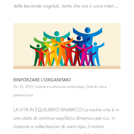
delle bevande vegetali, tanto che ora ci sono interi...
RINFORZARE L’ORGANISMO
Dic 10, 2021
|
Salute e nutrizione molecolare
,
Stile di vita e
prevenzione
LA VITA IN EQUILIBRIO DINAMICO La nostra vita è in
uno stato di continuo equilibrio dinamico per cui, in
risposta a sollecitazioni di vario tipo, il nostro