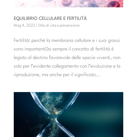
EQUILIBRIO CELLULARE E FERTILITÀ
Mag 4, 2023
|
Stile di vita e prevenzione
Fertilità: perché la membrana cellulare e i suoi grassi
sono importantiDa sempre il concetto di fertilità è
legato al destino favorevole delle specie viventi, non
solo per l’evidente collegamento con l’evoluzione e la
riproduzione, ma anche per il significato...