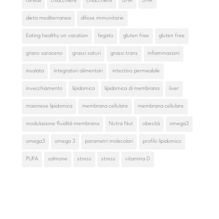
cereali
chiacchiere
chiacchiere
DHA
DHA
dieta mediterranea
difese immunitarie
Eating healthy on vacation
fegato
gluten free
gluten free
grano saraceno
grassi saturi
grassi trans
infiammazioni
insalata
integratori alimentari
intestino permeabile
invecchiamento
lipidomica
lipidomica di membrana
liver
maionese lipidomica
membrana cellulare
membrana cellulare
modulazione fluidità membrana
Nutra Nut
obesità
omega3
omega3
omega 3
parametri molecolari
profilo lipidomico
PUFA
salmone
stress
stress
vitamina D