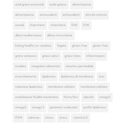
acidi grassi essenziali
acido grasso
alimentazione
alimentazione
antiossidanti
antiossidanti
attività motoria
cereali
chiacchiere
chiacchiere
DHA
DHA
dieta mediterranea
difese immunitarie
Eating healthy on vacation
fegato
gluten free
gluten free
grano saraceno
grassi saturi
grassi trans
infiammazioni
insalata
integratori alimentari
intestino permeabile
invecchiamento
lipidomica
lipidomica di membrana
liver
maionese lipidomica
membrana cellulare
membrana cellulare
modulazione fluidità membrana
Nutra Nut
obesità
omega3
omega3
omega 3
parametri molecolari
profilo lipidomico
PUFA
salmone
stress
stress
vitamina D