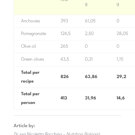
g
g
Anchovies
393
61,05
0
Pomegranate
124,5
2,50
28,05
Olive oil
265
0
0
Green olives
43,5
0,31
1,15
Total per
826
63,86
29,2
recipe
Total per
413
31,96
14,6
person
Article by:
Dr.ssa Nicoletta Bocchino
– Nutrition Biologist