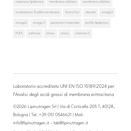
maionese lipidomica
membrana cellulare
membrana cellulare
modulazione fluidità membrana
Nutra Nut
obesità
omega3
omega3
omega 3
parametri molecolari
profilo lipidomico
PUFA
salmone
stress
stress
vitamina D
Laboratorio accreditato UNI EN ISO 15189:2024 per
l’Analisi degli acidi grassi di membrana eritrocitaria
©2026 Lipinutragen Srl | Via di Corticella 205 T, 40128,
Bologna | Tel. +39 051 0546621 | Mail:
info@lipinutragen.it
–
lab@lipinutragen.it