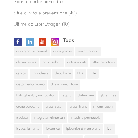
Sport e performance
(5)
Stile di vita e prevenzione
(40)
Ultime da Lipinutragen
(10)
Tags
acidi grassi essenziali
acido grasso
alimentazione
alimentazione
antiossidanti
antiossidanti
attività motoria
cereali
chiacchiere
chiacchiere
DHA
DHA
dieta mediterranea
difese immunitarie
Eating healthy on vacation
fegato
gluten free
gluten free
grano saraceno
grassi saturi
grassi trans
infiammazioni
insalata
integratori alimentari
intestino permeabile
invecchiamento
lipidomica
lipidomica di membrana
liver