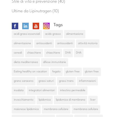
Stile di vita e prevenzione
(40)
Ultime da Lipinutragen
(10)
Tags
acidi grassi essenziali
acido grasso
alimentazione
alimentazione
antiossidanti
antiossidanti
attività motoria
cereali
chiacchiere
chiacchiere
DHA
DHA
dieta mediterranea
difese immunitarie
Eating healthy on vacation
fegato
gluten free
gluten free
grano saraceno
grassi saturi
grassi trans
infiammazioni
insalata
integratori alimentari
intestino permeabile
invecchiamento
lipidomica
lipidomica di membrana
liver
maionese lipidomica
membrana cellulare
membrana cellulare