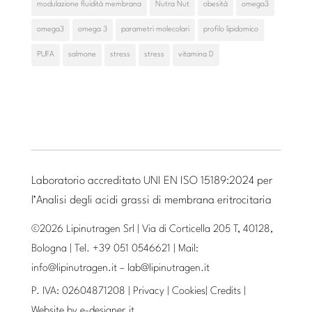
modulazione fluidità membrana
Nutra Nut
obesità
omega3
omega3
omega 3
parametri molecolari
profilo lipidomico
PUFA
salmone
stress
stress
vitamina D
Laboratorio accreditato UNI EN ISO 15189:2024 per
l’Analisi degli acidi grassi di membrana eritrocitaria
©2026 Lipinutragen Srl | Via di Corticella 205 T, 40128,
Bologna | Tel. +39 051 0546621 | Mail:
info@lipinutragen.it
–
lab@lipinutragen.it
P. IVA: 02604871208 |
Privacy
|
Cookies
|
Credits
|
Website by
e-designer.it