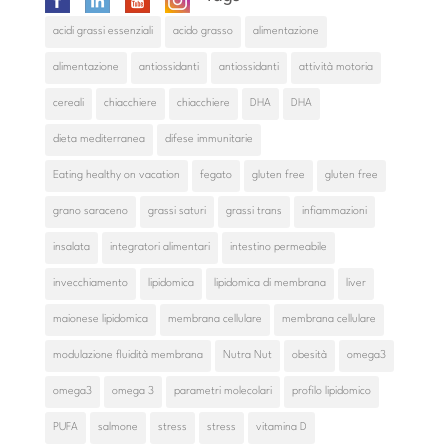
acidi grassi essenziali
acido grasso
alimentazione
alimentazione
antiossidanti
antiossidanti
attività motoria
cereali
chiacchiere
chiacchiere
DHA
DHA
dieta mediterranea
difese immunitarie
Eating healthy on vacation
fegato
gluten free
gluten free
grano saraceno
grassi saturi
grassi trans
infiammazioni
insalata
integratori alimentari
intestino permeabile
invecchiamento
lipidomica
lipidomica di membrana
liver
maionese lipidomica
membrana cellulare
membrana cellulare
modulazione fluidità membrana
Nutra Nut
obesità
omega3
omega3
omega 3
parametri molecolari
profilo lipidomico
PUFA
salmone
stress
stress
vitamina D