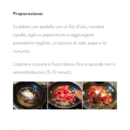
Preparazione:
Scaldare una padella con un filo d’olio, rosolare
cipolla, aglio e peperoncino e aggiungerei
pomodorini tagliati, un pizzico di sale, pepe e la
curcuma.
Coprire e cuocere a fuoco basso fino a quando non si
ammorbidiscono (5-10 minuti).