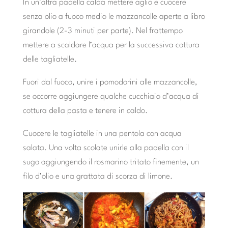
In un’altra padella calda mettere aglio e cuocere
senza olio a fuoco medio le mazzancolle aperte a libro
girandole (2-3 minuti per parte). Nel frattempo
mettere a scaldare l’acqua per la successiva cottura
delle tagliatelle.
Fuori dal fuoco, unire i pomodorini alle mazzancolle,
se occorre aggiungere qualche cucchiaio d’acqua di
cottura della pasta e tenere in caldo.
Cuocere le tagliatelle in una pentola con acqua
salata. Una volta scolate unirle alla padella con il
sugo aggiungendo il rosmarino tritato finemente, un
filo d’olio e una grattata di scorza di limone.