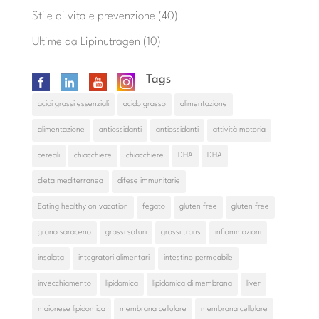
Stile di vita e prevenzione
(40)
Ultime da Lipinutragen
(10)
Tags
acidi grassi essenziali
acido grasso
alimentazione
alimentazione
antiossidanti
antiossidanti
attività motoria
cereali
chiacchiere
chiacchiere
DHA
DHA
dieta mediterranea
difese immunitarie
Eating healthy on vacation
fegato
gluten free
gluten free
grano saraceno
grassi saturi
grassi trans
infiammazioni
insalata
integratori alimentari
intestino permeabile
invecchiamento
lipidomica
lipidomica di membrana
liver
maionese lipidomica
membrana cellulare
membrana cellulare