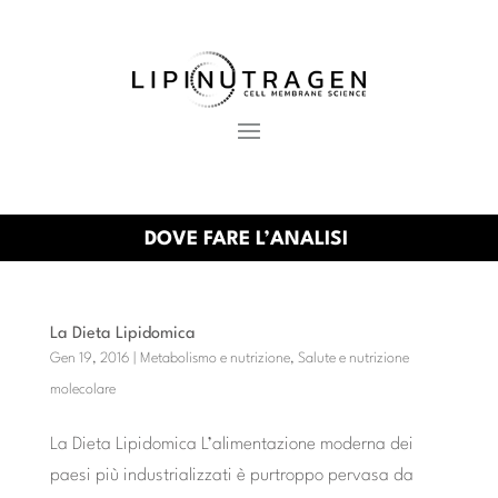
DOVE FARE L’ANALISI
La Dieta Lipidomica
Gen 19, 2016
|
Metabolismo e nutrizione
,
Salute e nutrizione
molecolare
La Dieta Lipidomica L’alimentazione moderna dei
paesi più industrializzati è purtroppo pervasa da