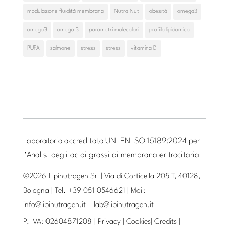
modulazione fluidità membrana
Nutra Nut
obesità
omega3
omega3
omega 3
parametri molecolari
profilo lipidomico
PUFA
salmone
stress
stress
vitamina D
Laboratorio accreditato UNI EN ISO 15189:2024 per
l’Analisi degli acidi grassi di membrana eritrocitaria
©2026 Lipinutragen Srl | Via di Corticella 205 T, 40128,
Bologna | Tel. +39 051 0546621 | Mail:
info@lipinutragen.it
–
lab@lipinutragen.it
P. IVA: 02604871208 |
Privacy
|
Cookies
|
Credits
|