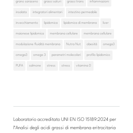
grano saraceno
grassi saturi
grassi trans
infiammazioni
insalata
integratori alimentari
intestino permeabile
invecchiamento
lipidomica
lipidomica di membrana
liver
maionese lipidomica
membrana cellulare
membrana cellulare
modulazione fluidità membrana
Nutra Nut
obesità
omega3
omega3
omega 3
parametri molecolari
profilo lipidomico
PUFA
salmone
stress
stress
vitamina D
Laboratorio accreditato UNI EN ISO 15189:2024 per
l’Analisi degli acidi grassi di membrana eritrocitaria