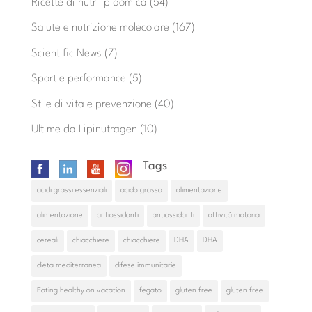
Ricette di nutrilipidomica
(54)
Salute e nutrizione molecolare
(167)
Scientific News
(7)
Sport e performance
(5)
Stile di vita e prevenzione
(40)
Ultime da Lipinutragen
(10)
Tags
acidi grassi essenziali
acido grasso
alimentazione
alimentazione
antiossidanti
antiossidanti
attività motoria
cereali
chiacchiere
chiacchiere
DHA
DHA
dieta mediterranea
difese immunitarie
Eating healthy on vacation
fegato
gluten free
gluten free