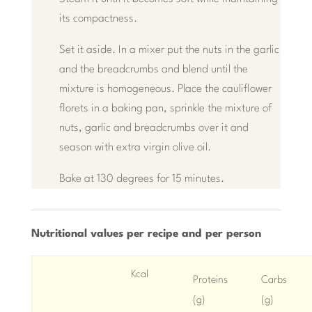
its compactness.
Set it aside. In a mixer put the nuts in the garlic
and the breadcrumbs and blend until the
mixture is homogeneous. Place the cauliflower
florets in a baking pan, sprinkle the mixture of
nuts, garlic and breadcrumbs over it and
season with extra virgin olive oil.
Bake at 130 degrees for 15 minutes.
Nutritional values ​​per recipe and per person
Kcal
Proteins
Carbs
(g)
(g)