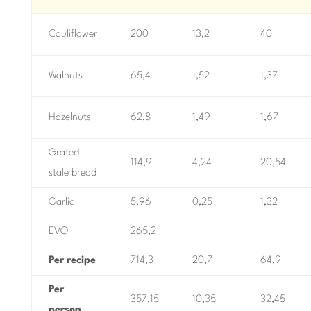
Cauliflower
200
13,2
40
Walnuts
65,4
1,52
1,37
Hazelnuts
62,8
1,49
1,67
Grated
114,9
4,24
20,54
stale bread
Garlic
5,96
0,25
1,32
EVO
265,2
Per recipe
714,3
20,7
64,9
Per
357,15
10,35
32,45
person