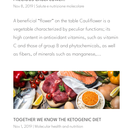
Nov 8, 2019
|
Salute e nutrizione molecolare
A beneficial “flower” on the table Cauliflower is a
vegetable characterized by peculiar functions; its
high content in antioxidant vitamins, such as vitamin
C and those of group B and phytochemicals, as well
as fibers, of minerals such as manganese,...
TOGETHER WE KNOW THE KETOGENIC DIET
Nov 1, 2019
|
Molecular health and nutrition