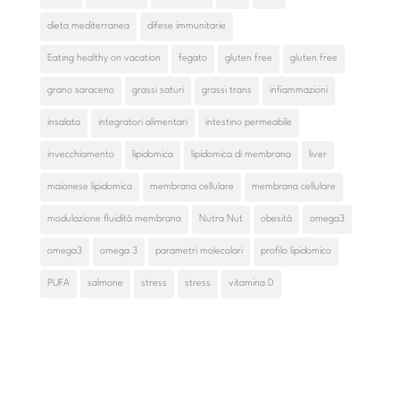
dieta mediterranea
difese immunitarie
Eating healthy on vacation
fegato
gluten free
gluten free
grano saraceno
grassi saturi
grassi trans
infiammazioni
insalata
integratori alimentari
intestino permeabile
invecchiamento
lipidomica
lipidomica di membrana
liver
maionese lipidomica
membrana cellulare
membrana cellulare
modulazione fluidità membrana
Nutra Nut
obesità
omega3
omega3
omega 3
parametri molecolari
profilo lipidomico
PUFA
salmone
stress
stress
vitamina D