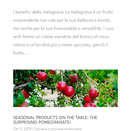
I benefici della melagrana La melagrana è un frutto
sorprendente non solo per la sua bellezza e bontà,
ma anche per la sua funzionalità e versatilità. I suoi
arilli hanno un colore variabile dal bianco al rosso
rubino e un’acidità più o meno spiccata, perciò il
frutto...
SEASONAL PRODUCTS ON THE TABLE: THE
SURPRISING POMEGRANATE!
Ott 11, 2019
|
Salute e nutrizione molecolare