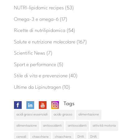
NUTRI-lipidomic recipes
(53)
Omega-3 e omega-6
(17)
Ricette di nutrilipidomica
(54)
Salute e nutrizione molecolare
(167)
Scientific News
(7)
Sport e performance
(5)
Stile di vita e prevenzione
(40)
Ultime da Lipinutragen
(10)
Tags
acidi grassi essenziali
acido grasso
alimentazione
alimentazione
antiossidanti
antiossidanti
attività motoria
cereali
chiacchiere
chiacchiere
DHA
DHA