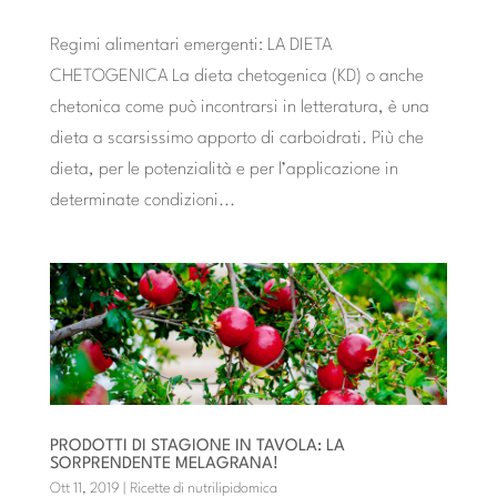
Regimi alimentari emergenti: LA DIETA
CHETOGENICA La dieta chetogenica (KD) o anche
chetonica come può incontrarsi in letteratura, è una
dieta a scarsissimo apporto di carboidrati. Più che
dieta, per le potenzialità e per l’applicazione in
determinate condizioni...
PRODOTTI DI STAGIONE IN TAVOLA: LA
SORPRENDENTE MELAGRANA!
Ott 11, 2019
|
Ricette di nutrilipidomica