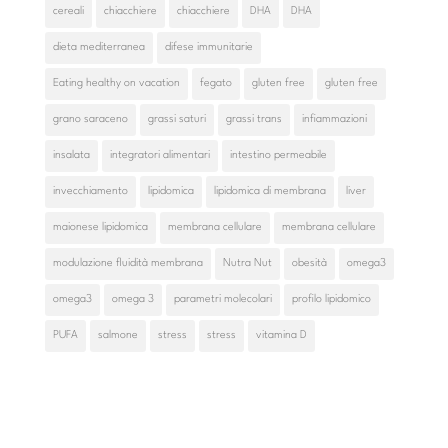
cereali
chiacchiere
chiacchiere
DHA
DHA
dieta mediterranea
difese immunitarie
Eating healthy on vacation
fegato
gluten free
gluten free
grano saraceno
grassi saturi
grassi trans
infiammazioni
insalata
integratori alimentari
intestino permeabile
invecchiamento
lipidomica
lipidomica di membrana
liver
maionese lipidomica
membrana cellulare
membrana cellulare
modulazione fluidità membrana
Nutra Nut
obesità
omega3
omega3
omega 3
parametri molecolari
profilo lipidomico
PUFA
salmone
stress
stress
vitamina D