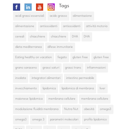
Tags
acidi grassi essenziali
acido grasso
alimentazione
alimentazione
antiossidanti
antiossidanti
attività motoria
cereali
chiacchiere
chiacchiere
DHA
DHA
dieta mediterranea
difese immunitarie
Eating healthy on vacation
fegato
gluten free
gluten free
grano saraceno
grassi saturi
grassi trans
infiammazioni
insalata
integratori alimentari
intestino permeabile
invecchiamento
lipidomica
lipidomica di membrana
liver
maionese lipidomica
membrana cellulare
membrana cellulare
modulazione fluidità membrana
Nutra Nut
obesità
omega3
omega3
omega 3
parametri molecolari
profilo lipidomico