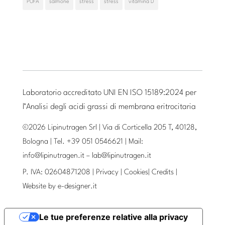
PUFA
salmone
stress
stress
vitamina D
Laboratorio accreditato UNI EN ISO 15189:2024 per
l’Analisi degli acidi grassi di membrana eritrocitaria
©2026 Lipinutragen Srl | Via di Corticella 205 T, 40128,
Bologna | Tel. +39 051 0546621 | Mail:
info@lipinutragen.it
–
lab@lipinutragen.it
P. IVA: 02604871208 |
Privacy
|
Cookies
|
Credits
|
Website by
e-designer.it
Le tue preferenze relative alla privacy