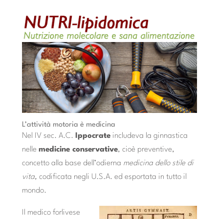
L’attività motoria è medicina
Nel IV sec. A.C.
Ippocrate
includeva la ginnastica
nelle
medicine conservative
, cioè preventive,
concetto alla base dell’odierna
medicina dello stile di
vita,
codificata negli U.S.A. ed esportata in tutto il
mondo.
Il medico forlivese