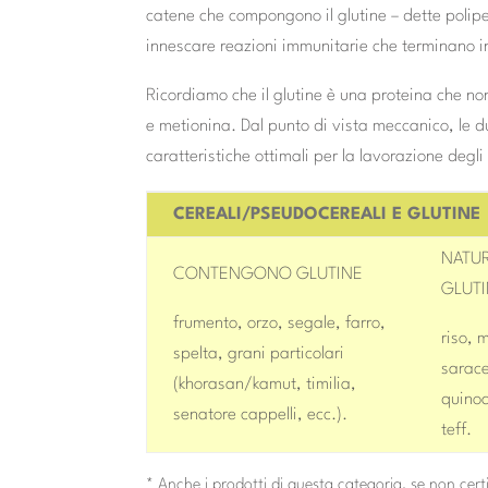
catene che compongono il glutine – dette polip
innescare reazioni immunitarie che terminano in 
Ricordiamo che il glutine è una proteina che no
e metionina. Dal punto di vista meccanico, le d
caratteristiche ottimali per la lavorazione degli
CEREALI/PSEUDOCEREALI E GLUTINE
NATUR
CONTENGONO GLUTINE
GLUTI
frumento, orzo, segale, farro,
riso, 
spelta, grani particolari
sarace
(khorasan/kamut, timilia,
quino
senatore cappelli, ecc.).
teff.
* Anche i prodotti di questa categoria, se non cer