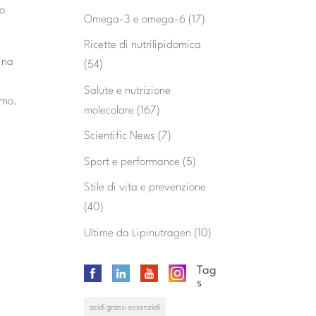
no
Omega-3 e omega-6
(17)
Ricette di nutrilipidomica
ina
(54)
Salute e nutrizione
rno.
molecolare
(167)
Scientific News
(7)
Sport e performance
(5)
Stile di vita e prevenzione
(40)
Ultime da Lipinutragen
(10)
Tag
s
acidi grassi essenziali