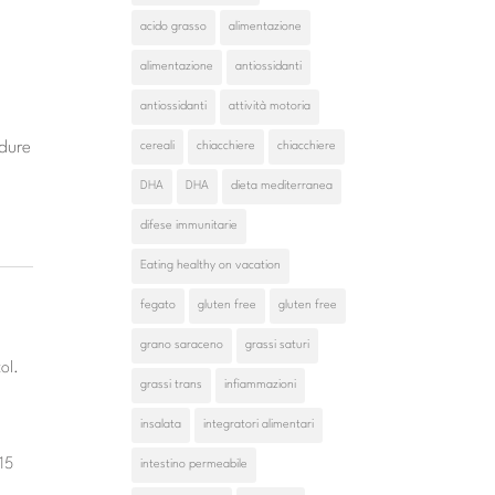
acido grasso
alimentazione
alimentazione
antiossidanti
antiossidanti
attività motoria
rdure
cereali
chiacchiere
chiacchiere
DHA
DHA
dieta mediterranea
difese immunitarie
Eating healthy on vacation
fegato
gluten free
gluten free
grano saraceno
grassi saturi
ol.
grassi trans
infiammazioni
insalata
integratori alimentari
15
intestino permeabile