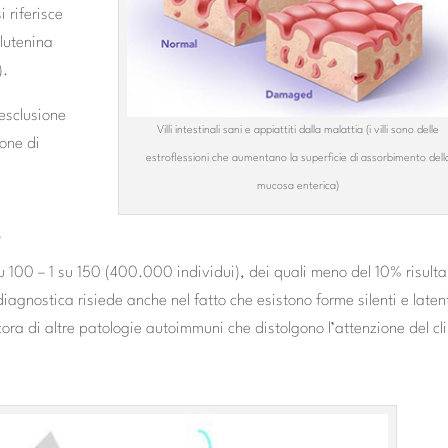
i riferisce
glutenina
).
’esclusione
Villi intestinali sani e appiattiti dalla malattia (i villi sono delle
ione di
estroflessioni che aumentano la superficie di assorbimento dell
mucosa enterica)
e
su 100 – 1 su 150 (400.000 individui), dei quali meno del 10% risult
iagnostica risiede anche nel fatto che esistono forme silenti e latent
cora di altre patologie autoimmuni che distolgono l’attenzione del cl