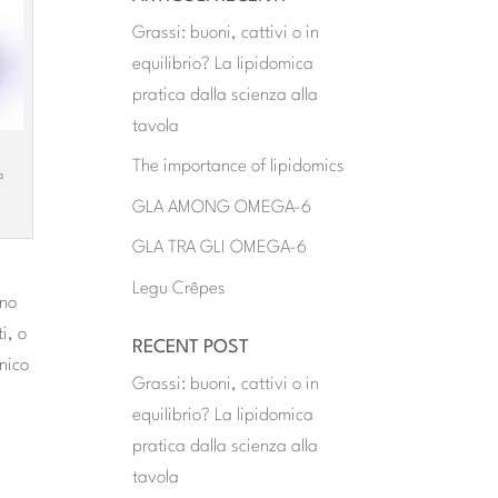
Grassi: buoni, cattivi o in
equilibrio? La lipidomica
pratica dalla scienza alla
tavola
The importance of lipidomics
a
GLA AMONG OMEGA-6
GLA TRA GLI OMEGA-6
Legu Crêpes
ano
i, o
RECENT POST
inico
Grassi: buoni, cattivi o in
equilibrio? La lipidomica
pratica dalla scienza alla
tavola