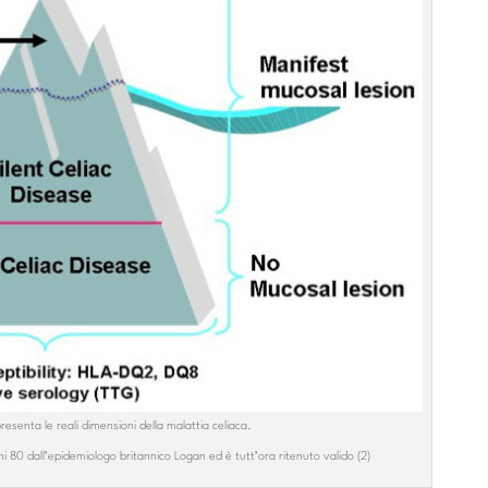
resenta le reali dimensioni della malattia celiaca.
 80 dall’epidemiologo britannico Logan ed è tutt’ora ritenuto valido (2)