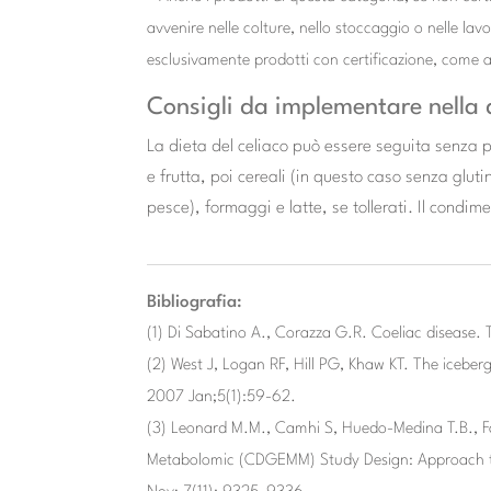
avvenire nelle colture, nello stoccaggio o nelle la
esclusivamente prodotti con certificazione, come 
Consigli da implementare nella d
La dieta del celiaco può essere seguita senza p
e frutta, poi cereali (in questo caso senza gluti
pesce), formaggi e latte, se tollerati. Il condime
Bibliografia:
(1) Di Sabatino A., Corazza G.R. Coeliac diseas
(2) West J, Logan RF, Hill PG, Khaw KT. The iceberg
2007 Jan;5(1):59-62.
(3) Leonard M.M., Camhi S, Huedo-Medina T.B., F
Metabolomic (CDGEMM) Study Design: Approach to t