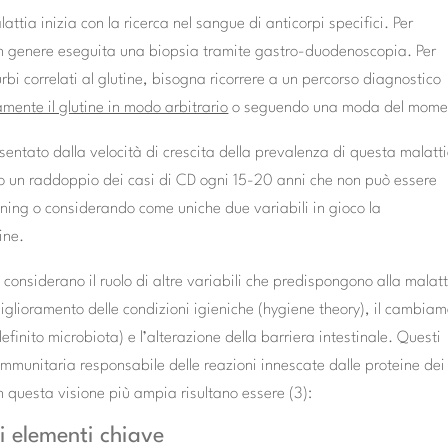
lattia inizia con la ricerca nel sangue di anticorpi specifici. Per
ne in genere eseguita una biopsia tramite gastro-duodenoscopia. Per
rbi correlati al glutine, bisogna ricorrere a un percorso diagnostico
mente il glutine in modo arbitrario
o seguendo una moda del mome
entato dalla velocità di crescita della prevalenza di questa malatt
no un raddoppio dei casi di CD ogni 15-20 anni che non può essere
ning o considerando come uniche due variabili in gioco la
ine.
considerano il ruolo di altre variabili che predispongono alla malatt
miglioramento delle condizioni igieniche (hygiene theory), il cambia
finito microbiota) e l’alterazione della barriera intestinale. Questi
 immunitaria responsabile delle reazioni innescate dalle proteine dei
in questa visione più ampia risultano essere (3):
li elementi chiave