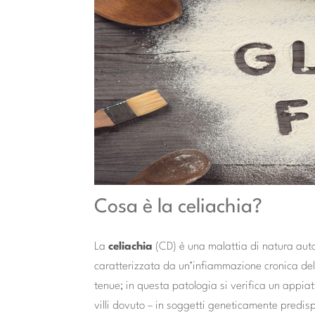
Cosa è la celiachia?
La
celiachia
(CD) è una malattia di natura au
caratterizzata da un’infiammazione cronica dell
tenue; in questa patologia si verifica un appia
villi dovuto – in soggetti geneticamente predisp