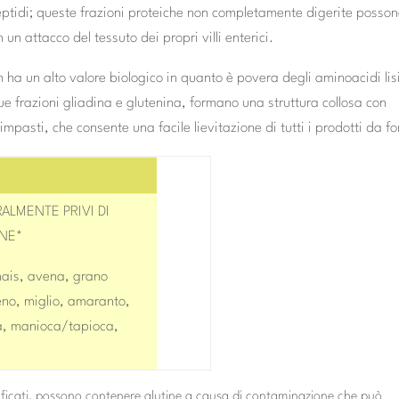
eptidi; queste frazioni proteiche non completamente digerite posso
un attacco del tessuto dei propri villi enterici.
n ha un alto valore biologico in quanto è povera degli aminoacidi lis
ue frazioni gliadina e glutenina, formano una struttura collosa con
 impasti, che consente una facile lievitazione di tutti i prodotti da fo
ALMENTE PRIVI DI
NE*
mais, avena, grano
no, miglio, amaranto,
a, manioca/tapioca,
tificati, possono contenere glutine a causa di contaminazione che può