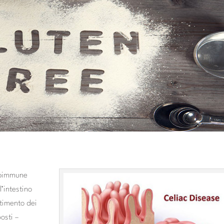
toimmune
’intestino
ttimento dei
osti –