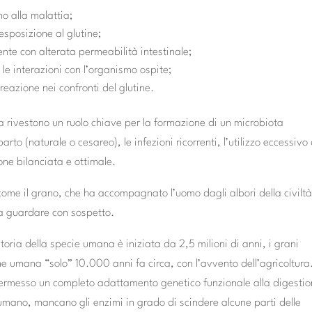
no alla malattia;
sposizione al glutine;
ente con alterata permeabilità intestinale;
le interazioni con l’organismo ospite;
reazione nei confronti del glutine.
ta rivestono un ruolo chiave per la formazione di un microbiota
parto (naturale o cesareo), le infezioni ricorrenti, l’utilizzo eccessivo 
ione bilanciata e ottimale.
ome il grano, che ha accompagnato l’uomo dagli albori della civiltà
a guardare con sospetto.
toria della specie umana è iniziata da 2,5 milioni di anni, i grani
ne umana “solo” 10.000 anni fa circa, con l’avvento dell’agricoltura
ermesso un completo adattamento genetico funzionale alla digesti
o umano, mancano gli enzimi in grado di scindere alcune parti delle