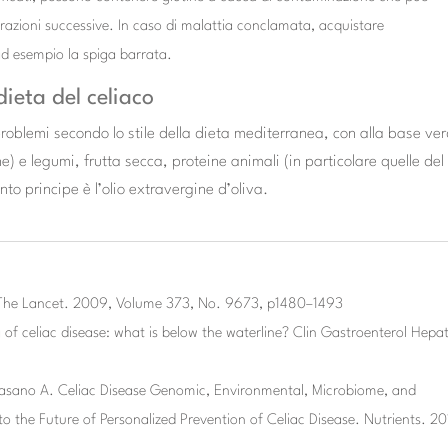
vorazioni successive. In caso di malattia conclamata, acquistare
ad esempio la spiga barrata.
ieta del celiaco
roblemi secondo lo stile della dieta mediterranea, con alla base ve
ne) e legumi, frutta secca, proteine animali (in particolare quelle del
nto principe è l’olio extravergine d’oliva.
e. The Lancet. 2009, Volume 373, No. 9673, p1480–1493
 of celiac disease: what is below the waterline? Clin Gastroenterol Hepat
asano A. Celiac Disease Genomic, Environmental, Microbiome, and
he Future of Personalized Prevention of Celiac Disease. Nutrients. 20