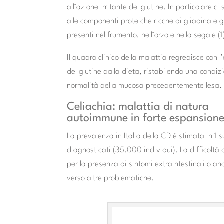
all’azione irritante del glutine. In particolare ci s
alle componenti proteiche ricche di gliadina e 
presenti nel frumento, nell’orzo e nella segale (1
Il quadro clinico della malattia regredisce con l
del glutine dalla dieta, ristabilendo una condiz
normalità della mucosa precedentemente lesa.
Celiachia: malattia di natura
autoimmune in forte espansion
La prevalenza in Italia della CD è stimata in 1 
diagnosticati (35.000 individui). La difficoltà d
per la presenza di sintomi extraintestinali o an
verso altre problematiche.