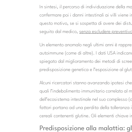
In sintesi, il percorso di individuazione della ma
confermare poi i danni intestinali ai villi vie
questo motivo, se si sospetta di avere dei distu
seguito dal medico,
senza escludere preventiva
Un elemento anomalo negli ultimi anni è rappres
autoimmune (come di altre). I dati USA indica
spiegato dal miglioramento dei metodi di scree
predisposizione genetica e l’esposizione al glut
Alcuni ricercatori stanno avanzando ipotesi che 
quali l’indebolimento immunitario correlato al 
dell’ecosistema intestinale nel suo complesso (de
fattori portano ad una perdita della tolleranza
cereali contenenti glutine. Gli elementi chiave 
Predisposizione alla malattia: g